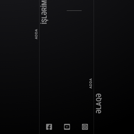
İŞLƏRİMİZ
ADDA
ADDA
ƏLAQƏ