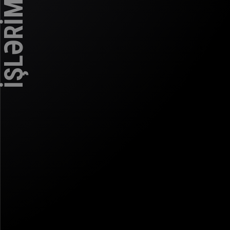
İŞLƏRİMİZ