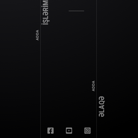
İŞLƏRİMİZ
ADDA
ADDA
ƏLAQƏ