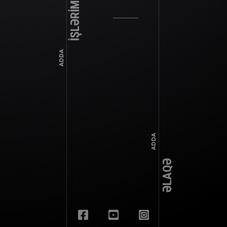
İŞLƏRİMİZ
ADDA
ADDA
ƏLAQƏ