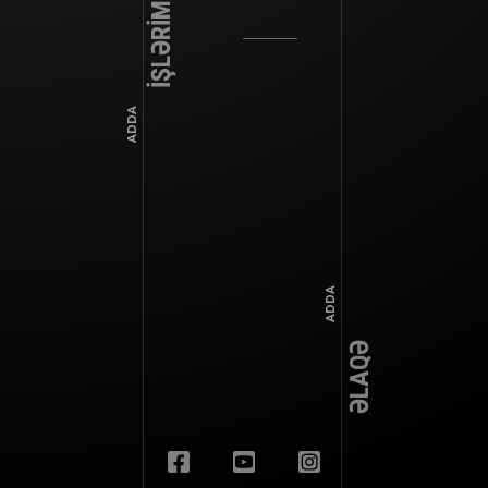
İŞLƏRİMİZ
ADDA
ADDA
ƏLAQƏ